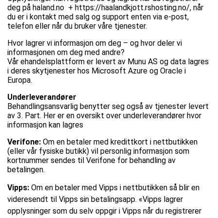
deg på
haland.no
+
https://haalandkjott.rshosting.no/
, når
du er i kontakt med salg og support enten via e-post,
telefon eller når du bruker våre tjenester.
Hvor lagrer vi informasjon om deg – og hvor deler vi
informasjonen om deg med andre?
Vår ehandelsplattform er levert av Munu AS og data lagres
i deres skytjenester hos Microsoft Azure og Oracle i
Europa.
Underleverandører
Behandlingsansvarlig benytter seg også av tjenester levert
av 3. Part. Her er en oversikt over underleverandører hvor
informasjon kan lagres
Verifone:
Om en betaler med kredittkort i nettbutikken
(eller vår fysiske butikk) vil personlig informasjon som
kortnummer sendes til Verifone for behandling av
betalingen.
Vipps:
Om en betaler med Vipps i nettbutikken så blir en
videresendt til Vipps sin betalingsapp. «Vipps lagrer
opplysninger som du selv oppgir i Vipps når du registrerer