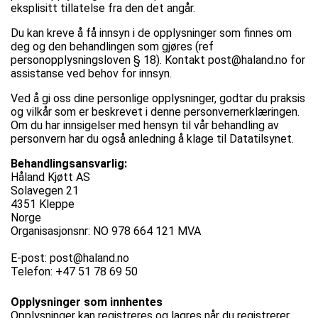
eksplisitt tillatelse fra den det angår.
Du kan kreve å få innsyn i de opplysninger som finnes om
deg og den behandlingen som gjøres (ref
personopplysningsloven § 18). Kontakt
post@haland.no
for
assistanse ved behov for innsyn.
Ved å gi oss dine personlige opplysninger, godtar du praksis
og vilkår som er beskrevet i denne personvernerklæringen.
Om du har innsigelser med hensyn til vår behandling av
personvern har du også anledning å klage til Datatilsynet.
Behandlingsansvarlig:
Håland Kjøtt AS
Solavegen 21
4351 Kleppe
Norge
Organisasjonsnr: NO 978 664 121 MVA
E-post:
post@haland.no
Telefon: +47 51 78 69 50
Opplysninger som innhentes
Opplysninger kan registreres og lagres når du registrerer