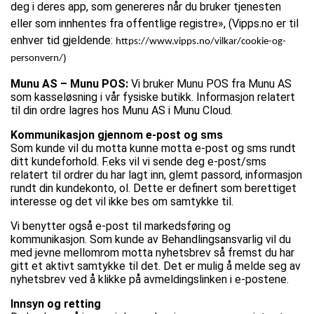
deg i deres app, som genereres når du bruker tjenesten
eller som innhentes fra offentlige registre», (Vipps.no er til
enhver tid gjeldende:
https://www.vipps.no/vilkar/cookie-og-
)
personvern/
Munu AS – Munu POS:
Vi bruker Munu POS fra Munu AS
som kasseløsning i vår fysiske butikk. Informasjon relatert
til din ordre lagres hos Munu AS i Munu Cloud.
Kommunikasjon gjennom e-post og sms
Som kunde vil du motta kunne motta e-post og sms rundt
ditt kundeforhold. F.eks vil vi sende deg e-post/sms
relatert til ordrer du har lagt inn, glemt passord, informasjon
rundt din kundekonto, ol. Dette er definert som berettiget
interesse og det vil ikke bes om samtykke til.
Vi benytter også e-post til markedsføring og
kommunikasjon. Som kunde av Behandlingsansvarlig vil du
med jevne mellomrom motta nyhetsbrev så fremst du har
gitt et aktivt samtykke til det. Det er mulig å melde seg av
nyhetsbrev ved å klikke på avmeldingslinken i e-postene.
Innsyn og retting